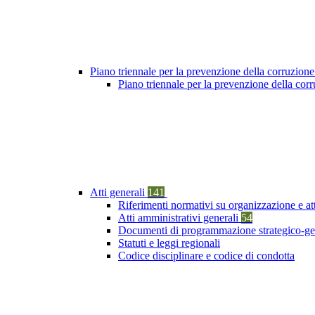
Piano triennale per la prevenzione della corruzione
Piano triennale per la prevenzione della cor
Atti generali
141
Riferimenti normativi su organizzazione e at
Atti amministrativi generali
54
Documenti di programmazione strategico-ge
Statuti e leggi regionali
Codice disciplinare e codice di condotta