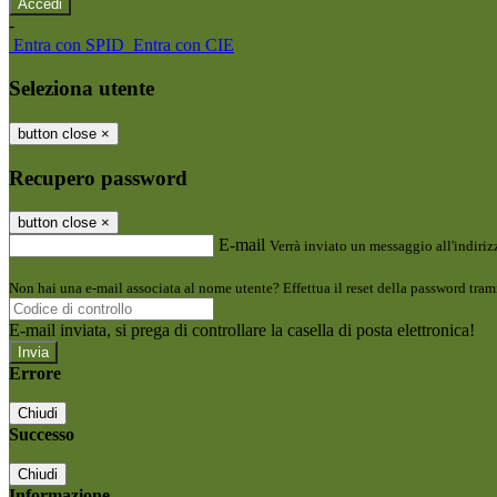
-
Entra con SPID
Entra con CIE
Seleziona utente
button close
×
Recupero password
button close
×
E-mail
Verrà inviato un messaggio all'indirizz
Non hai una e-mail associata al nome utente? Effettua il reset della password tram
E-mail inviata, si prega di controllare la casella di posta elettronica!
Errore
Chiudi
Successo
Chiudi
Informazione