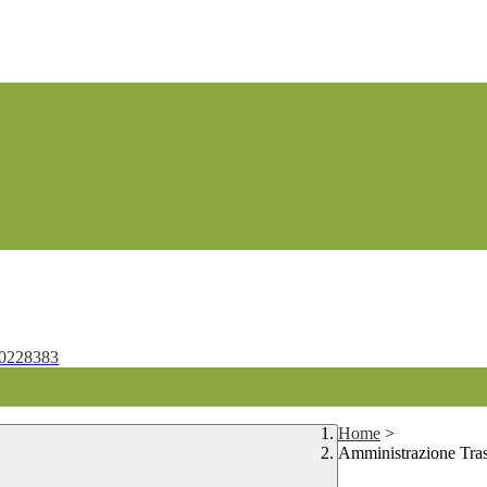
0228383
Home
>
Amministrazione Tra