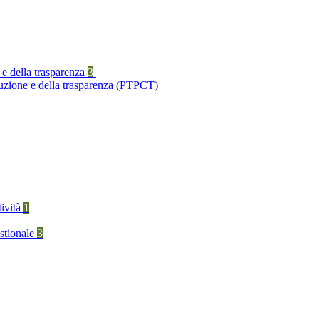
 e della trasparenza
3
ruzione e della trasparenza (PTPCT)
tività
1
stionale
3