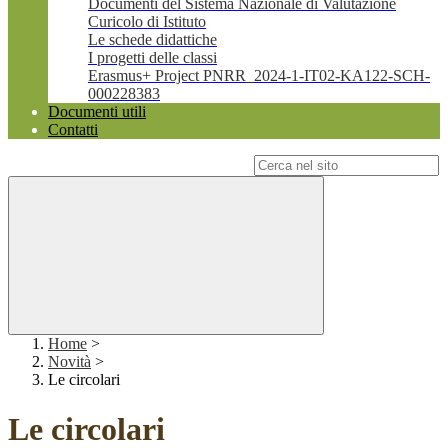
Documenti del Sistema Nazionale di Valutazione
Curicolo di Istituto
Le schede didattiche
I progetti delle classi
Erasmus+ Project PNRR_2024-1-IT02-KA122-SCH-
000228383
Documenti utili
Contatti
Campo di ricerca per le pagine del sito
Home
>
Novità
>
Le circolari
Le circolari