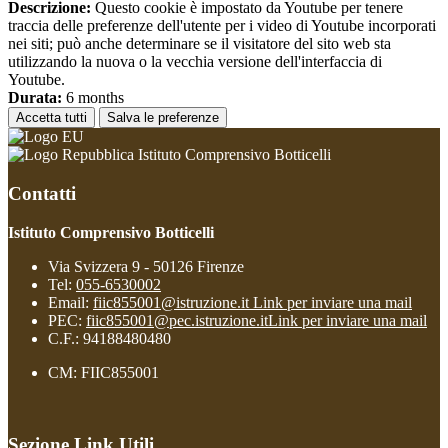
Descrizione:
Questo cookie è impostato da Youtube per tenere
traccia delle preferenze dell'utente per i video di Youtube incorporati
nei siti; può anche determinare se il visitatore del sito web sta
utilizzando la nuova o la vecchia versione dell'interfaccia di
Youtube.
Durata:
6 months
Accetta tutti
Salva le preferenze
Istituto Comprensivo Botticelli
Contatti
Istituto Comprensivo Botticelli
Via Svizzera 9 - 50126 Firenze
Tel:
055-6530002
Email:
fiic855001@istruzione.it
Link per inviare una mail
PEC:
fiic855001@pec.istruzione.it
Link per inviare una mail
C.F.: 94188480480
CM: FIIC855001
Sezione Link Utili