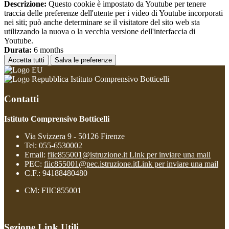
Descrizione:
Questo cookie è impostato da Youtube per tenere
traccia delle preferenze dell'utente per i video di Youtube incorporati
nei siti; può anche determinare se il visitatore del sito web sta
utilizzando la nuova o la vecchia versione dell'interfaccia di
Youtube.
Durata:
6 months
Accetta tutti
Salva le preferenze
Istituto Comprensivo Botticelli
Contatti
Istituto Comprensivo Botticelli
Via Svizzera 9 - 50126 Firenze
Tel:
055-6530002
Email:
fiic855001@istruzione.it
Link per inviare una mail
PEC:
fiic855001@pec.istruzione.it
Link per inviare una mail
C.F.: 94188480480
CM: FIIC855001
Sezione Link Utili