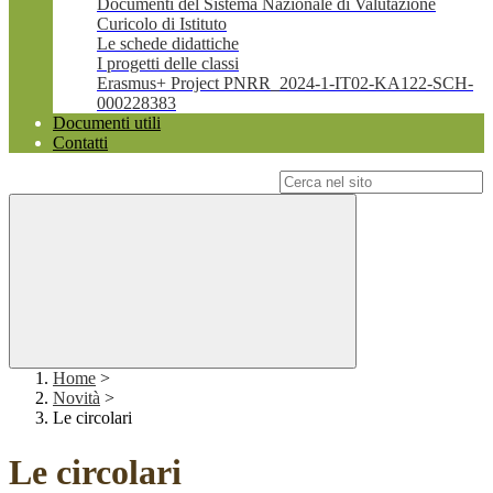
Documenti del Sistema Nazionale di Valutazione
Curicolo di Istituto
Le schede didattiche
I progetti delle classi
Erasmus+ Project PNRR_2024-1-IT02-KA122-SCH-
000228383
Documenti utili
Contatti
Campo di ricerca per le pagine del sito
Home
>
Novità
>
Le circolari
Le circolari