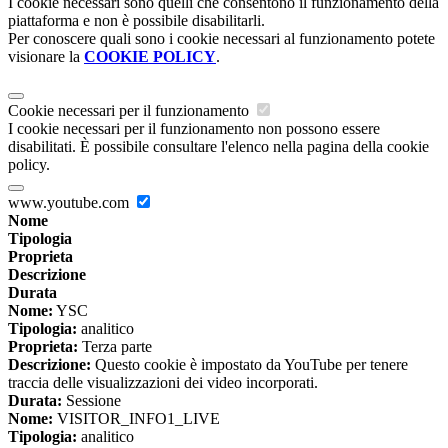
I cookie necessari sono quelli che consentono il funzionamento della
piattaforma e non è possibile disabilitarli.
Per conoscere quali sono i cookie necessari al funzionamento potete
visionare la
COOKIE POLICY
.
Cookie necessari per il funzionamento
I cookie necessari per il funzionamento non possono essere
disabilitati. È possibile consultare l'elenco nella pagina della cookie
policy.
www.youtube.com
Nome
Tipologia
Proprieta
Descrizione
Durata
Nome:
YSC
Tipologia:
analitico
Proprieta:
Terza parte
Descrizione:
Questo cookie è impostato da YouTube per tenere
traccia delle visualizzazioni dei video incorporati.
Durata:
Sessione
Nome:
VISITOR_INFO1_LIVE
Tipologia:
analitico