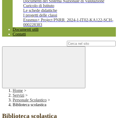
Documenti del Sistema Nazionale di Valutazione
Curicolo di Istituto
Le schede didattiche
I progetti delle classi
Erasmus+ Project PNRR_2024-1-IT02-KA122-SCH-
000228383
Documenti utili
Contatti
Campo di ricerca per le pagine del sito
Home
>
Servizi
>
Personale Scolastico
>
Biblioteca scolastica
Biblioteca scolastica