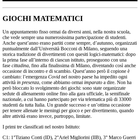
GIOCHI MATEMATICI
Un appuntamento fisso ormai da diversi anni, nella nostra scuola,
che vede sempre una numerosissima partecipazione di studenti.
Anche quest’anno erano partiti come sempre, d’autunno, organizzati
puntualmente dall’Università Bocconi di Milano, seguendo una
storica tradizione di divertimenti con quesiti logici-matematici: dopo
la prima fase all’interno di ciascun istituto, proseguono con una
fase
cittadina
, fino alla finalissima di Milano, diventando così anche
occasione di incontro e di scambio. Quest’anno però il copione è
cambiato: l’emergenza
Covid
nel nostro paese ha impedito ogni
attività
in presenza
, come abbiamo ormai
imparato
a dire. Non ha
però bloccato lo svolgimento dei giochi: sono state organizzate
sedute di allenamento online fino alla gara ufficiale, la semifinale
nazionale, a cui hanno partecipato per via telematica più di 33000
studenti da tutta Italia. Un grande successo e un’ottima occasione
per tenere allenate le meningi per gioco e per divertimento, quando
altre attività erano invece, purtroppo, limitate.
I primi tre classificati nel nostro Istituto:
C1: 1°Tiziano Conti (ID), 2°Ariel Migliorini (IIB), 3° Marco Guerri