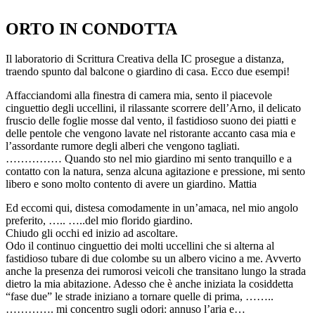
ORTO IN CONDOTTA
Il laboratorio di Scrittura Creativa della IC prosegue a distanza,
traendo spunto dal balcone o giardino di casa. Ecco due esempi!
Affacciandomi alla finestra di camera mia, sento il piacevole
cinguettio degli uccellini, il rilassante scorrere dell’Arno, il delicato
fruscio delle foglie mosse dal vento, il fastidioso suono dei piatti e
delle pentole che vengono lavate nel ristorante accanto casa mia e
l’assordante rumore degli alberi che vengono tagliati.
…………… Quando sto nel mio giardino mi sento tranquillo e a
contatto con la natura, senza alcuna agitazione e pressione, mi sento
libero e sono molto contento di avere un giardino. Mattia
Ed eccomi qui, distesa comodamente in un’amaca, nel mio angolo
preferito, ….. …..del mio florido giardino.
Chiudo gli occhi ed inizio ad ascoltare.
Odo il continuo cinguettio dei molti uccellini che si alterna al
fastidioso tubare di due colombe su un albero vicino a me. Avverto
anche la presenza dei rumorosi veicoli che transitano lungo la strada
dietro la mia abitazione. Adesso che è anche iniziata la cosiddetta
“fase due” le strade iniziano a tornare quelle di prima, ……..
…………. mi concentro sugli odori: annuso l’aria e…