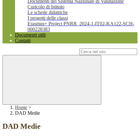
Documenti del Sistema Nazionale di Valutazione
Curicolo di Istituto
Le schede didattiche
I progetti delle classi
Erasmus+ Project PNRR_2024-1-IT02-KA122-SCH-
000228383
Documenti utili
Contatti
Campo di ricerca per le pagine del sito
Home
>
DAD Medie
DAD Medie