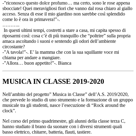
-”riconosco questo dolce profumo… ma certo, sono le rose appena
sbocciate! Quei meravigliosi fiori che vanno dal rosa chiaro al giallo
acceso. Senza di esse il mio giardino non sarebbe così splendido
come lo è ora in primavera!”-.
………..
In questi ultimi tempi, costretti a stare a casa, mi capita spesso di
riposarmi così: cosa c’è di più tranquillo che “poltrire” sulla propria
amaca ascoltando i suoni e sentendo gli odori dell’ambiente
circostante?
-”A tavola!”-. E’ la mamma che con la sua squillante voce mi
chiama per andare a mangiare.
-”Allora… buon appetito!”-. Bianca
MUSICA IN CLASSE 2019-2020
Nell’ambito del progetto” Musica in Classe” dell’A.S. 2019/2020,
che prevede lo studio di uno strumento e la formazione di un gruppo
musicale tra gli studenti, nasce l’esecuzione di “Rock around the
clock”.
Nel corso del primo quadrimestre, gli alunni della classe terza C,
hanno studiato il brano da suonare con i diversi strumenti quali
basso elettrico, chitarre, batteria, flauti, tastiere.