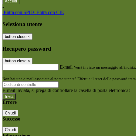
-
Entra con SPID
Entra con CIE
Seleziona utente
button close
×
Recupero password
button close
×
E-mail
Verrà inviato un messaggio all'indirizz
Non hai una e-mail associata al nome utente? Effettua il reset della password tram
E-mail inviata, si prega di controllare la casella di posta elettronica!
Errore
Chiudi
Successo
Chiudi
Informazione