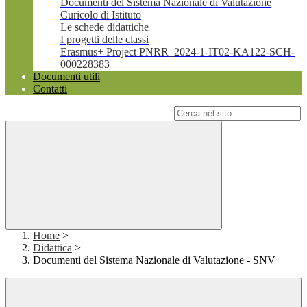
Documenti del Sistema Nazionale di Valutazione
Curicolo di Istituto
Le schede didattiche
I progetti delle classi
Erasmus+ Project PNRR_2024-1-IT02-KA122-SCH-
000228383
Documenti utili
Contatti
Campo di ricerca per le pagine del sito
Home
>
Didattica
>
Documenti del Sistema Nazionale di Valutazione - SNV