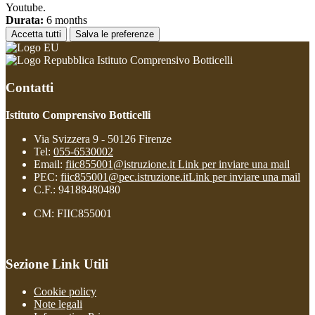
Youtube.
Durata:
6 months
Accetta tutti
Salva le preferenze
Istituto Comprensivo Botticelli
Contatti
Istituto Comprensivo Botticelli
Via Svizzera 9 - 50126 Firenze
Tel:
055-6530002
Email:
fiic855001@istruzione.it
Link per inviare una mail
PEC:
fiic855001@pec.istruzione.it
Link per inviare una mail
C.F.: 94188480480
CM: FIIC855001
Sezione Link Utili
Cookie policy
Note legali