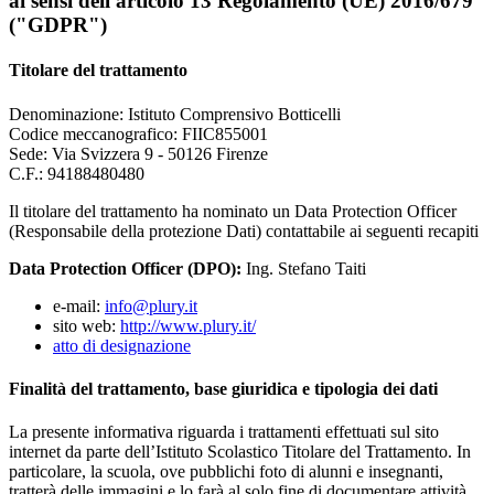
ai sensi dell'articolo 13 Regolamento (UE) 2016/679
("GDPR")
Titolare del trattamento
Denominazione: Istituto Comprensivo Botticelli
Codice meccanografico:
FIIC855001
Sede: Via Svizzera 9 - 50126 Firenze
C.F.: 94188480480
Il titolare del trattamento ha nominato un Data Protection Officer
(Responsabile della protezione Dati) contattabile ai seguenti recapiti
Data Protection Officer (DPO):
Ing. Stefano Taiti
e-mail:
info@plury.it
sito web:
http://www.plury.it/
atto di designazione
Finalità del trattamento, base giuridica e tipologia dei dati
La presente informativa riguarda i trattamenti effettuati sul sito
internet da parte dell’Istituto Scolastico Titolare del Trattamento. In
particolare, la scuola, ove pubblichi foto di alunni e insegnanti,
tratterà delle immagini e lo farà al solo fine di documentare attività