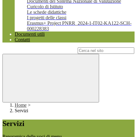
Documenti del Sistema Nazionale di Valutazione
Curicolo di Istituto
Le schede didattiche
I progetti delle classi
Erasmus+ Project PNRR_2024-1-IT02-KA122-SCH-
000228383
Documenti utili
Contatti
Campo di ricerca per le pagine del sito
Home
>
Servizi
Servizi
Panoramica delle voci di menu