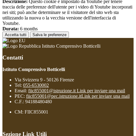
Descrizione:
Questo cookie è impostato da Youtube per tenere
traccia delle preferenze dell'utente per i video di Youtube incorporati
nei siti; può anche determinare se il visitatore del sito web sta
utilizzando la nuova o la vecchia versione dell'interfaccia di
Youtube.
Durata:
6 months
Accetta tutti
Salva le preferenze
Istituto Comprensivo Botticelli
Contatti
Istituto Comprensivo Botticelli
Via Svizzera 9 - 50126 Firenze
Tel:
055-6530002
Email:
fiic855001@istruzione.it
Link per inviare una mail
PEC:
fiic855001@pec.istruzione.it
Link per inviare una mail
C.F.: 94188480480
CM: FIIC855001
Sezione Link Utili