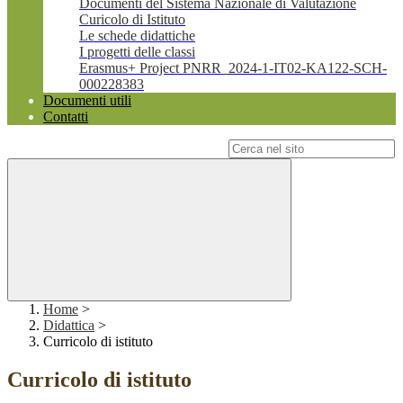
Documenti del Sistema Nazionale di Valutazione
Curicolo di Istituto
Le schede didattiche
I progetti delle classi
Erasmus+ Project PNRR_2024-1-IT02-KA122-SCH-
000228383
Documenti utili
Contatti
Campo di ricerca per le pagine del sito
Home
>
Didattica
>
Curricolo di istituto
Curricolo di istituto