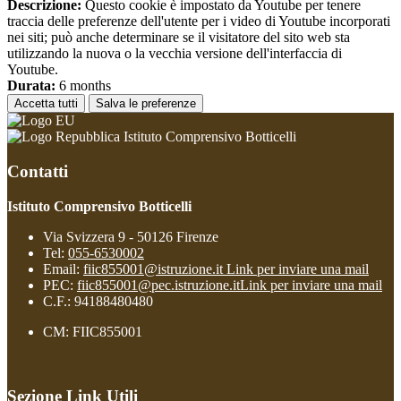
Descrizione:
Questo cookie è impostato da Youtube per tenere
traccia delle preferenze dell'utente per i video di Youtube incorporati
nei siti; può anche determinare se il visitatore del sito web sta
utilizzando la nuova o la vecchia versione dell'interfaccia di
Youtube.
Durata:
6 months
Accetta tutti
Salva le preferenze
Istituto Comprensivo Botticelli
Contatti
Istituto Comprensivo Botticelli
Via Svizzera 9 - 50126 Firenze
Tel:
055-6530002
Email:
fiic855001@istruzione.it
Link per inviare una mail
PEC:
fiic855001@pec.istruzione.it
Link per inviare una mail
C.F.: 94188480480
CM: FIIC855001
Sezione Link Utili