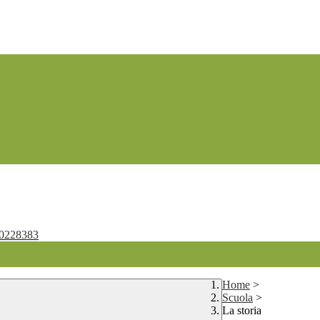
0228383
Home
>
Scuola
>
La storia