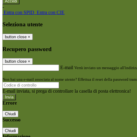
-
Entra con SPID
Entra con CIE
Seleziona utente
button close
×
Recupero password
button close
×
E-mail
Verrà inviato un messaggio all'indirizz
Non hai una e-mail associata al nome utente? Effettua il reset della password tram
E-mail inviata, si prega di controllare la casella di posta elettronica!
Errore
Chiudi
Successo
Chiudi
Informazione