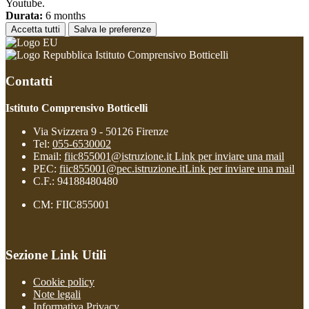
Youtube.
Durata:
6 months
Accetta tutti
Salva le preferenze
Istituto Comprensivo Botticelli
Contatti
Istituto Comprensivo Botticelli
Via Svizzera 9 - 50126 Firenze
Tel:
055-6530002
Email:
fiic855001@istruzione.it
Link per inviare una mail
PEC:
fiic855001@pec.istruzione.it
Link per inviare una mail
C.F.: 94188480480
CM: FIIC855001
Sezione Link Utili
Cookie policy
Note legali
Informativa Privacy