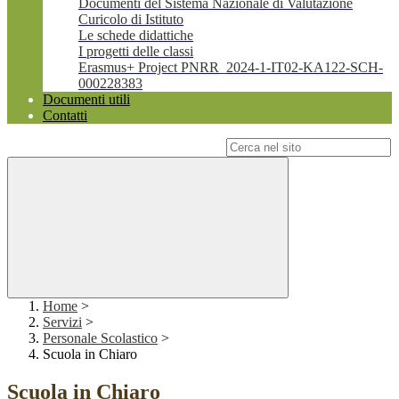
Documenti del Sistema Nazionale di Valutazione
Curicolo di Istituto
Le schede didattiche
I progetti delle classi
Erasmus+ Project PNRR_2024-1-IT02-KA122-SCH-
000228383
Documenti utili
Contatti
Campo di ricerca per le pagine del sito
Home
>
Servizi
>
Personale Scolastico
>
Scuola in Chiaro
Scuola in Chiaro