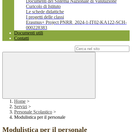
Documenti del Sistema Nazionale di Valutazione
Curicolo di Istituto
Le schede didattiche
I progetti delle classi
Erasmus+ Project PNRR_2024-1-IT02-KA122-SCH-
000228383
Documenti utili
Contatti
Campo di ricerca per le pagine del sito
Home
>
Servizi
>
Personale Scolastico
>
Modulistica per il personale
Modulistica per il personale