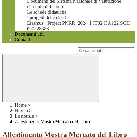
Documenti del Sistema Nazionale di Valutazione
Curicolo di Istituto
Le schede didattiche
I progetti delle classi
Erasmus+ Project PNRR_2024-1-IT02-KA122-SCH-
000228383
Documenti utili
Contatti
Campo di ricerca per le pagine del sito
Home
>
Novità
>
Le notizie
>
Allestimento Mostra Mercato del Libro
Allestimento Mostra Mercato del Libro