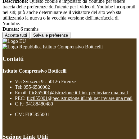
Descrizione:
Questo cookie è impostato da Youtube per tenere
traccia delle preferenze dell'utente per i video di Youtube incorporati
nei siti; può anche determinare se il visitatore del sito web sta
utilizzando la nuova o la vecchia versione dell'interfaccia di
Youtube.
Durata:
6 months
Accetta tutti
Salva le preferenze
Istituto Comprensivo Botticelli
Contatti
Istituto Comprensivo Botticelli
Via Svizzera 9 - 50126 Firenze
Tel:
055-6530002
Email:
fiic855001@istruzione.it
Link per inviare una mail
PEC:
fiic855001@pec.istruzione.it
Link per inviare una mail
C.F.: 94188480480
CM: FIIC855001
Sezione Link Utili