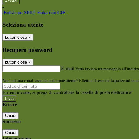
-
Entra con SPID
Entra con CIE
Seleziona utente
button close
×
Recupero password
button close
×
E-mail
Verrà inviato un messaggio all'indirizz
Non hai una e-mail associata al nome utente? Effettua il reset della password tram
E-mail inviata, si prega di controllare la casella di posta elettronica!
Errore
Chiudi
Successo
Chiudi
Informazione