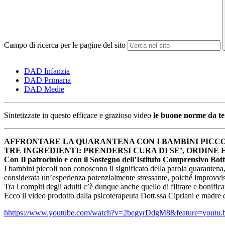
Campo di ricerca per le pagine del sito
DAD Infanzia
DAD Primaria
DAD Medie
Sintetizzate in questo efficace e grazioso video
le buone norme da ten
AFFRONTARE LA QUARANTENA CON I BAMBINI PICCO
TRE INGREDIENTI: PRENDERSI CURA DI SE’, ORDINE 
Con Il patrocinio e con il Sostegno dell’Istituto Comprensivo Botti
I bambini piccoli non conoscono il significato della parola quarantena,
considerata un’esperienza potenzialmente stressante, poiché improvvisa 
Tra i compiti degli adulti c’è dunque anche quello di filtrare e bonific
Ecco il video prodotto dalla psicoterapeuta Dott.ssa Cipriani e madre d
h
https://www.youtube.com/watch?v=2begyrDdgM8&feature=youtu.