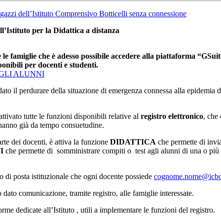
agazzi dell’Istituto Comprensivo Botticelli senza connessione
stituto per la Didattica a distanza
e le famiglie che è adesso possibile accedere alla piattaforma “GSui
sponibili per docenti e studenti.
 GLI ALUNNI
ne, dato il perdurare della situazione di emergenza connessa alla epidemia
vato tutte le funzioni disponibili relative al
registro elettronico
, che
e hanno già da tempo consuetudine.
te dei docenti, è attiva la funzione
DIDATTICA
che permette di invia
I
che permette di somministrare compiti o test agli alunni di una o più cl
o di posta istituzionale che ogni docente possiede
cognome.nome@icbotti
dato comunicazione, tramite registro, alle famiglie interessate.
rme dedicate all’Istituto , utili a implementare le funzioni del registro.