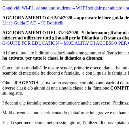
Condividi WI-FI . adotta uno studente – WI FI solidale per aiutare i r
AGGIORNAMENTO del 2/04/2020 – approvate le linee guida dell’I
Linee Guida DAD – IC Botticelli
AGGIORNAMENTO DEL 31/03/2020
:
Si informano gli alunni 
iniziare ad utilizzare tutti gli ausili per la Didattica a Distanza di
G-SUITE FOR EDUCATION – MODALITA’ DI ACCESSO PER
Al fine di tutelare il diritto costituzionalmente garantito all’istruzio
ha attivato, per tutte le classi, la didattica a distanza.
Come prima modalità le nostre scuole, primarie e secondaria, hanno atti
scambio di materiale fra docenti e famiglie, e con il quale le famigli
Oltre all’
AGENDA
, dove sono assegnati compiti o annotazioni da par
diverse classi e/o alunni di una singola classe e la funzione
COMPIT
sul registro.
I docenti e le famiglie possono comunicare anche attraverso l’indirizz
Molti docenti stanno sperimentando piattaforme integrative e ne hanno 
E’ alla sperimentazione, nei prossimi giorni, l’utilizzo di nuove piattafo