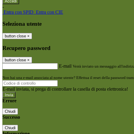
-
Entra con SPID
Entra con CIE
Seleziona utente
button close
×
Recupero password
button close
×
E-mail
Verrà inviato un messaggio all'indirizz
Non hai una e-mail associata al nome utente? Effettua il reset della password tram
E-mail inviata, si prega di controllare la casella di posta elettronica!
Errore
Chiudi
Successo
Chiudi
Informazione