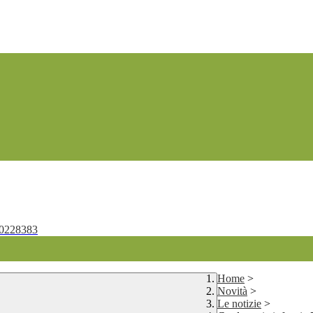
0228383
Home
>
Novità
>
Le notizie
>