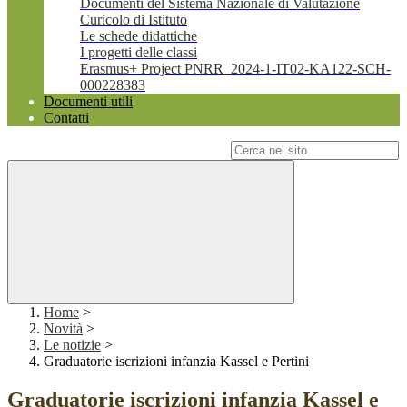
Documenti del Sistema Nazionale di Valutazione
Curicolo di Istituto
Le schede didattiche
I progetti delle classi
Erasmus+ Project PNRR_2024-1-IT02-KA122-SCH-
000228383
Documenti utili
Contatti
Campo di ricerca per le pagine del sito
Home
>
Novità
>
Le notizie
>
Graduatorie iscrizioni infanzia Kassel e Pertini
Graduatorie iscrizioni infanzia Kassel e