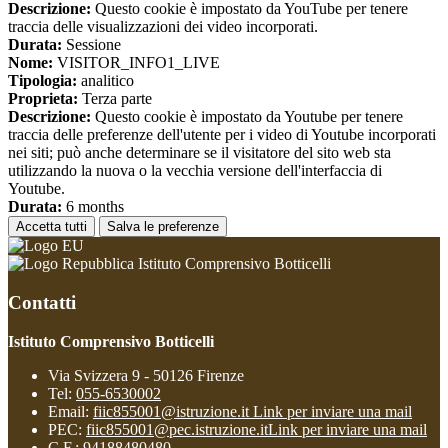
Descrizione:
Questo cookie è impostato da YouTube per tenere
traccia delle visualizzazioni dei video incorporati.
Durata:
Sessione
Nome:
VISITOR_INFO1_LIVE
Tipologia:
analitico
Proprieta:
Terza parte
Descrizione:
Questo cookie è impostato da Youtube per tenere
traccia delle preferenze dell'utente per i video di Youtube incorporati
nei siti; può anche determinare se il visitatore del sito web sta
utilizzando la nuova o la vecchia versione dell'interfaccia di
Youtube.
Durata:
6 months
Accetta tutti
Salva le preferenze
Istituto Comprensivo Botticelli
Contatti
Istituto Comprensivo Botticelli
Via Svizzera 9 - 50126 Firenze
Tel:
055-6530002
Email:
fiic855001@istruzione.it
Link per inviare una mail
PEC:
fiic855001@pec.istruzione.it
Link per inviare una mail
C.F.: 94188480480