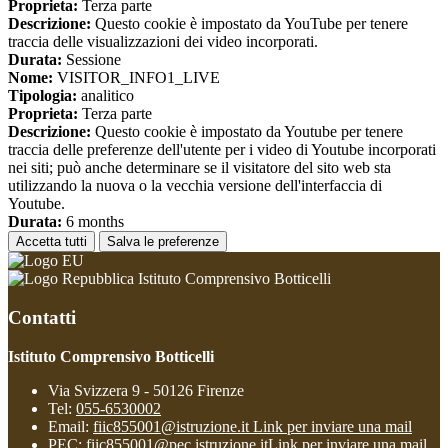
Proprieta:
Terza parte
Descrizione:
Questo cookie è impostato da YouTube per tenere
traccia delle visualizzazioni dei video incorporati.
Durata:
Sessione
Nome:
VISITOR_INFO1_LIVE
Tipologia:
analitico
Proprieta:
Terza parte
Descrizione:
Questo cookie è impostato da Youtube per tenere
traccia delle preferenze dell'utente per i video di Youtube incorporati
nei siti; può anche determinare se il visitatore del sito web sta
utilizzando la nuova o la vecchia versione dell'interfaccia di
Youtube.
Durata:
6 months
Accetta tutti
Salva le preferenze
Istituto Comprensivo Botticelli
Contatti
Istituto Comprensivo Botticelli
Via Svizzera 9 - 50126 Firenze
Tel:
055-6530002
Email:
fiic855001@istruzione.it
Link per inviare una mail
PEC:
fiic855001@pec.istruzione.it
Link per inviare una mail