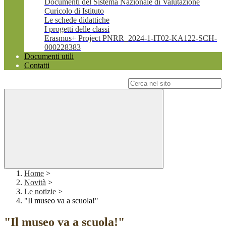
Documenti del Sistema Nazionale di Valutazione
Curicolo di Istituto
Le schede didattiche
I progetti delle classi
Erasmus+ Project PNRR_2024-1-IT02-KA122-SCH-
000228383
Documenti utili
Contatti
Campo di ricerca per le pagine del sito
Home
>
Novità
>
Le notizie
>
"Il museo va a scuola!"
"Il museo va a scuola!"