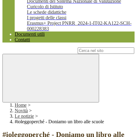
Documenti del Sistema Nazionale di Valutazione
Curicolo di Istituto
Le schede didattiche
I progetti delle classi
Erasmus+ Project PNRR_2024-1-IT02-KA122-SCH-
000228383
Documenti utili
Contatti
Campo di ricerca per le pagine del sito
Home
>
Novità
>
Le notizie
>
#ioleggoperché - Doniamo un libro alle scuole
#ioleggoperché - Doniamo un libro alle