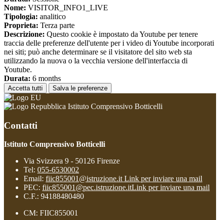
Nome:
VISITOR_INFO1_LIVE
Tipologia:
analitico
Proprieta:
Terza parte
Descrizione:
Questo cookie è impostato da Youtube per tenere
traccia delle preferenze dell'utente per i video di Youtube incorporati
nei siti; può anche determinare se il visitatore del sito web sta
utilizzando la nuova o la vecchia versione dell'interfaccia di
Youtube.
Durata:
6 months
Accetta tutti
Salva le preferenze
Istituto Comprensivo Botticelli
Contatti
Istituto Comprensivo Botticelli
Via Svizzera 9 - 50126 Firenze
Tel:
055-6530002
Email:
fiic855001@istruzione.it
Link per inviare una mail
PEC:
fiic855001@pec.istruzione.it
Link per inviare una mail
C.F.: 94188480480
CM: FIIC855001