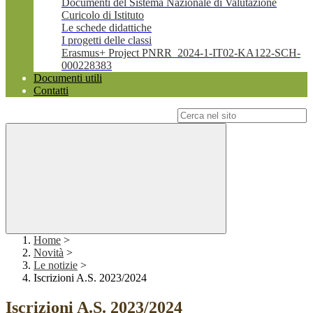
Documenti del Sistema Nazionale di Valutazione
Curicolo di Istituto
Le schede didattiche
I progetti delle classi
Erasmus+ Project PNRR_2024-1-IT02-KA122-SCH-
000228383
Documenti utili
Contatti
Campo di ricerca per le pagine del sito
Home
>
Novità
>
Le notizie
>
Iscrizioni A.S. 2023/2024
Iscrizioni A.S. 2023/2024