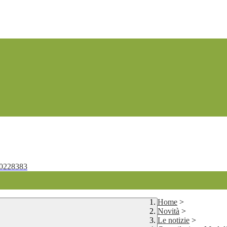
0228383
Home
>
Novità
>
Le notizie
>