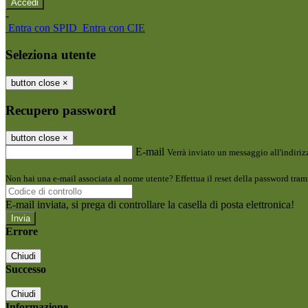
-
Entra con SPID
Entra con CIE
Seleziona utente
button close
×
Recupero password
button close
×
E-mail
Verrà inviato un messaggio all'indirizz
Non hai una e-mail associata al nome utente? Effettua il reset della password tram
E-mail inviata, si prega di controllare la casella di posta elettronica!
Errore
Chiudi
Successo
Chiudi
Informazione