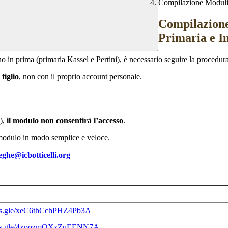
Compilazione Moduli 
Compilazione
Primaria e In
o in prima (primaria Kassel e Pertini), è necessario seguire la procedura
figlio
, non con il proprio account personale.
o),
il modulo non consentirà l’accesso
.
l modulo in modo semplice e veloce.
eghe@icbotticelli.org
rms.gle/xeC6thCchPHZ4Pb3A
orms.gle/4xpozmQXzZuEENN7A