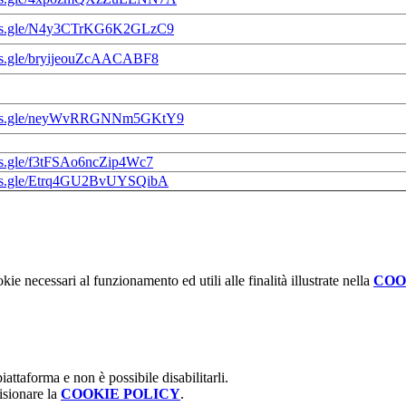
orms.gle/N4y3CTrKG6K2GLzC9
rms.gle/bryijeouZcAACABF8
orms.gle/neyWvRRGNNm5GKtY9
rms.gle/f3tFSAo6ncZip4Wc7
orms.gle/Etrq4GU2BvUYSQibA
kie necessari al funzionamento ed utili alle finalità illustrate nella
COO
attaforma e non è possibile disabilitarli.
isionare la
COOKIE POLICY
.