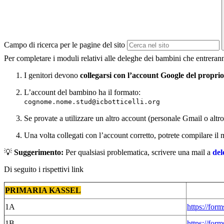
Campo di ricerca per le pagine del sito
Per completare i moduli relativi alle deleghe dei bambini che entrerann
I genitori devono
collegarsi con l’account Google del proprio 
L’account del bambino ha il formato:
cognome.nome.stud@icbotticelli.org
Se provate a utilizzare un altro account (personale Gmail o altr
Una volta collegati con l’account corretto, potrete compilare i
💡
Suggerimento:
Per qualsiasi problematica, scrivere una mail a
del
Di seguito i rispettivi link
PRIMARIA KASSEL
1A
https://fo
1B
https://f