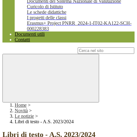
Documenti del Sistema Nazionale di Valutazione
Curicolo di Istituto
Le schede didattiche
I progetti delle classi
Erasmus+ Project PNRR_2024-1-IT02-KA122-SCH-
000228383
Documenti utili
Contatti
Campo di ricerca per le pagine del sito
Home
>
Novità
>
Le notizie
>
Libri di testo - A.S. 2023/2024
Libri di testo - A.S. 2023/2024