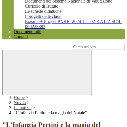
Documenti del Sistema Nazionale di Valutazione
Curicolo di Istituto
Le schede didattiche
I progetti delle classi
Erasmus+ Project PNRR_2024-1-IT02-KA122-SCH-
000228383
Documenti utili
Contatti
Campo di ricerca per le pagine del sito
Home
>
Novità
>
Le notizie
>
"L'Infanzia Pertini e la magia del Natale"
"L'Infanzia Pertini e la magia del