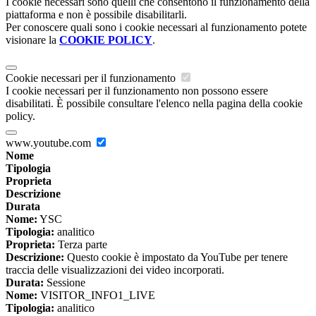
I cookie necessari sono quelli che consentono il funzionamento della
piattaforma e non è possibile disabilitarli.
Per conoscere quali sono i cookie necessari al funzionamento potete
visionare la
COOKIE POLICY
.
Cookie necessari per il funzionamento
I cookie necessari per il funzionamento non possono essere
disabilitati. È possibile consultare l'elenco nella pagina della cookie
policy.
www.youtube.com
Nome
Tipologia
Proprieta
Descrizione
Durata
Nome:
YSC
Tipologia:
analitico
Proprieta:
Terza parte
Descrizione:
Questo cookie è impostato da YouTube per tenere
traccia delle visualizzazioni dei video incorporati.
Durata:
Sessione
Nome:
VISITOR_INFO1_LIVE
Tipologia:
analitico