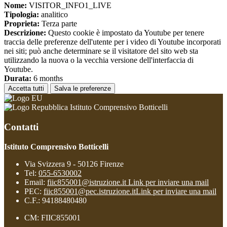
Nome:
VISITOR_INFO1_LIVE
Tipologia:
analitico
Proprieta:
Terza parte
Descrizione:
Questo cookie è impostato da Youtube per tenere
traccia delle preferenze dell'utente per i video di Youtube incorporati
nei siti; può anche determinare se il visitatore del sito web sta
utilizzando la nuova o la vecchia versione dell'interfaccia di
Youtube.
Durata:
6 months
Accetta tutti
Salva le preferenze
Istituto Comprensivo Botticelli
Contatti
Istituto Comprensivo Botticelli
Via Svizzera 9 - 50126 Firenze
Tel:
055-6530002
Email:
fiic855001@istruzione.it
Link per inviare una mail
PEC:
fiic855001@pec.istruzione.it
Link per inviare una mail
C.F.: 94188480480
CM: FIIC855001