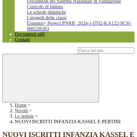
Documenti del Sistema Nazionale di Valutazione
Curicolo di Istituto
Le schede didattiche
I progetti delle classi
Erasmus+ Project PNRR_2024-1-IT02-KA122-SCH-
000228383
Documenti utili
Contatti
Campo di ricerca per le pagine del sito
Home
>
Novità
>
Le notizie
>
NUOVI ISCRITTI INFANZIA KASSEL E PERTINI
NUOVI ISCRITTI INFANZIA KASSEL E