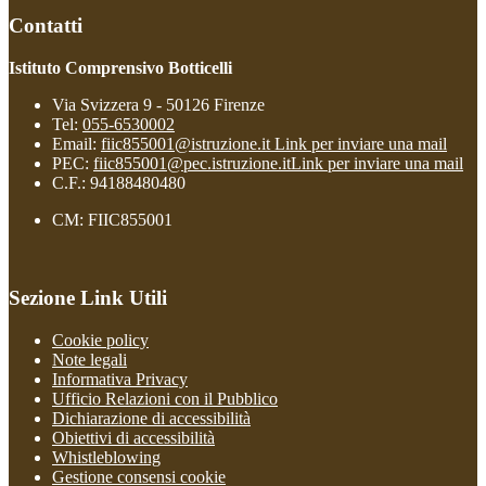
Contatti
Istituto Comprensivo Botticelli
Via Svizzera 9 - 50126 Firenze
Tel:
055-6530002
Email:
fiic855001@istruzione.it
Link per inviare una mail
PEC:
fiic855001@pec.istruzione.it
Link per inviare una mail
C.F.: 94188480480
CM: FIIC855001
Sezione Link Utili
Cookie policy
Note legali
Informativa Privacy
Ufficio Relazioni con il Pubblico
Dichiarazione di accessibilità
Obiettivi di accessibilità
Whistleblowing
Gestione consensi cookie