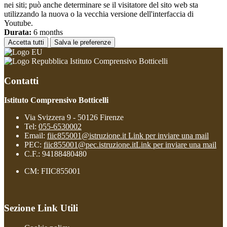
nei siti; può anche determinare se il visitatore del sito web sta
utilizzando la nuova o la vecchia versione dell'interfaccia di
Youtube.
Durata:
6 months
Accetta tutti
Salva le preferenze
Istituto Comprensivo Botticelli
Contatti
Istituto Comprensivo Botticelli
Via Svizzera 9 - 50126 Firenze
Tel:
055-6530002
Email:
fiic855001@istruzione.it
Link per inviare una mail
PEC:
fiic855001@pec.istruzione.it
Link per inviare una mail
C.F.: 94188480480
CM: FIIC855001
Sezione Link Utili