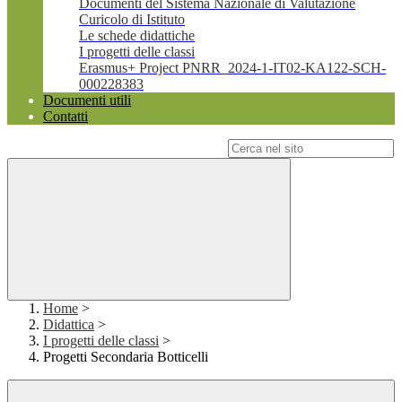
Documenti del Sistema Nazionale di Valutazione
Curicolo di Istituto
Le schede didattiche
I progetti delle classi
Erasmus+ Project PNRR_2024-1-IT02-KA122-SCH-
000228383
Documenti utili
Contatti
Campo di ricerca per le pagine del sito
Home
>
Didattica
>
I progetti delle classi
>
Progetti Secondaria Botticelli