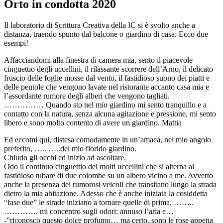
Orto in condotta 2020
Il laboratorio di Scrittura Creativa della IC si è svolto anche a
distanza, traendo spunto dal balcone o giardino di casa. Ecco due
esempi!
Affacciandomi alla finestra di camera mia, sento il piacevole
cinguettio degli uccellini, il rilassante scorrere dell’Arno, il delicato
fruscio delle foglie mosse dal vento, il fastidioso suono dei piatti e
delle pentole che vengono lavate nel ristorante accanto casa mia e
l’assordante rumore degli alberi che vengono tagliati.
…………… Quando sto nel mio giardino mi sento tranquillo e a
contatto con la natura, senza alcuna agitazione e pressione, mi sento
libero e sono molto contento di avere un giardino. Mattia
Ed eccomi qui, distesa comodamente in un’amaca, nel mio angolo
preferito, ….. …..del mio florido giardino.
Chiudo gli occhi ed inizio ad ascoltare.
Odo il continuo cinguettio dei molti uccellini che si alterna al
fastidioso tubare di due colombe su un albero vicino a me. Avverto
anche la presenza dei rumorosi veicoli che transitano lungo la strada
dietro la mia abitazione. Adesso che è anche iniziata la cosiddetta
“fase due” le strade iniziano a tornare quelle di prima, ……..
…………. mi concentro sugli odori: annuso l’aria e…
-”riconosco questo dolce profumo… ma certo, sono le rose appena