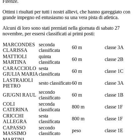
Firenze.
Ottimi i risultati per tutti i nostri allievi, che hanno gareggiato con
grande impegno ed entusiasmo su una vera pista di atletica.
Alcuni di loro sono stati premiati nella giornata di sabato 27
novembre, per essersi classificati ai primi posti:
MARCONDES
seconda
60 m
classe 3A
CLARISSA
classificata
MATTIOLI
quinta
60 m
classe 2B
MARTINA
classificata
CARACCIOLO
sesta
60 m
classe 1C
GIULIA MARIA
classificata
LASTRAIOLI
sesto classificato
60 m
classe 3A
PIETRO
secondo
GIUGNI RAUL
60 m
classe 1B
classificato
COLI
seconda
800 m
classe 1F
CATERINA
classificata
CRICCHI
sesta
800 m
classe 1F
ALLEGRA
classificata
CAPASSO
secondo
peso
classe 1E
MASSIMO
classificato
MARTINI