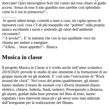
sbocciate! Quei meravigliosi fiori che vanno dal rosa chiaro al giallo
acceso. Senza di esse il mio giardino non sarebbe così splendido
come lo è ora in primavera!”-.
………..
In questi ultimi tempi, costretti a stare a casa, mi capita spesso di
riposarmi così: cosa c’è di più tranquillo che “poltrire” sulla propria
amaca ascoltando i suoni e sentendo gli odori dell’ambiente
circostante?
-”A tavola!”-. E’ la mamma che con la sua squillante voce mi
chiama per andare a mangiare.
-”Allora… buon appetito!”-. Bianca
Musica in classe
Il progetto Musica in Classe si è svolto anche nell’anno scolastico
2019/2020: prevede lo studio di uno strumento e la formazione di un
gruppo musicale tra gli studenti. E’ così nata l’esecuzione di “Rock
around the clock”. Nel corso del primo quadrimestre, gli alunni
hanno studiato il brano da suonare con i diversi strumenti (basso
elettrico, chitarre, batteria, flauti, tastiere). Proseguendo a distanza,
gli alunni, guidati dalla base presente nel libro di testo, hanno
registrato i loro interventi musicali e gli stessi sono stati utilizzati
dall’insegnante per la realizzazione del filmato.