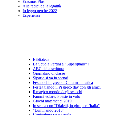
Erasmus Plus
Alle radici della legalità
Io leggo perché 2022
Esperienze
Biblioteca
La Scuola Pertini a “Superquark” !
ABC della scrittura
Giornalino di classe
Sipario si va in scena!
Festa del Pi greco – Gara matematica
Festeggiando il Pi greco day con gli amici
Il magico mondo degli scacchi
Fammi volare. Poesie in volo
Giochi matematici 2019
In scena con “Dialetti, in giro per l’Italia”
“Luminando 2018”
L'apicultura va a scuola