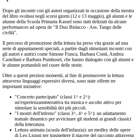
Dopo gli incontri con gli autori organizzati in occasione della mostra
del libro svoltasi negli scorsi giorni (12 e 13 maggio), gli alunni e le
alunne della Scuola Primaria Kassel sono stati deliziati da alcune
performances ad opera de "Il Duo Bislacco - Ass. Tango delle
civiltà".
Il percorso di promozione della lettura ha preso vita grazie ad una
serie di appuntamenti speciali, a partire dagli stimolanti incontri con
gli autori e autrici come Simone Frasca, Barbara Conti, Andrea
Castellani e Barbara Pumhosel, che hanno dialogato con gli alunni e
le alunne portandoli nel cuore delle storie.
Oltre a questi preziosi momenti, al fine di promuovere la lettura
attraverso linguaggi espressivi diversi, sono state offerte tre
importanti iniziative:
"Concerto partecipato" (classi 1^ e 2^):
un'esperienzaminterattiva tra musica e ascolto attivo per
stimolare la sensibilità dei più piccoli.
"I mostri dell'inferno" (classi 3^, 4^ e 5^): un adattamento
teatrale dinamico per avvicinare gli studenti ai grandi classici
della letteratura.
Lettura animata (scuola dell'infanzia): un medley delle opere
di Leo Lionni per trasmettere il piacere del racconto attraverso