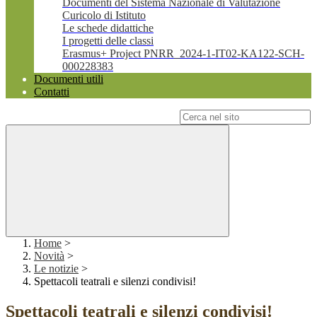
Documenti del Sistema Nazionale di Valutazione
Curicolo di Istituto
Le schede didattiche
I progetti delle classi
Erasmus+ Project PNRR_2024-1-IT02-KA122-SCH-
000228383
Documenti utili
Contatti
Campo di ricerca per le pagine del sito
Home
>
Novità
>
Le notizie
>
Spettacoli teatrali e silenzi condivisi!
Spettacoli teatrali e silenzi condivisi!