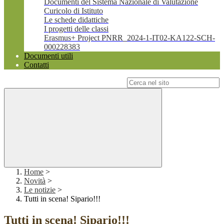
Documenti del Sistema Nazionale di Valutazione
Curicolo di Istituto
Le schede didattiche
I progetti delle classi
Erasmus+ Project PNRR_2024-1-IT02-KA122-SCH-
000228383
Documenti utili
Contatti
Campo di ricerca per le pagine del sito
Home
>
Novità
>
Le notizie
>
Tutti in scena! Sipario!!!
Tutti in scena! Sipario!!!