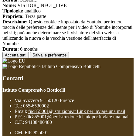
Nome:
VISITOR_INFO1_LIVE
Tipologia:
analitico
Proprieta:
Terza parte
Descrizione:
Questo cookie è impostato da Youtube per tenere
traccia delle preferenze dell'utente per i video di Youtube incorporati
nei siti; può anche determinare se il visitatore del sito web sta
utilizzando la nuova o la vecchia versione dell'interfaccia di
Youtube.
Durata:
6 months
Accetta tutti
Salva le preferenze
Istituto Comprensivo Botticelli
Contatti
Istituto Comprensivo Botticelli
Via Svizzera 9 - 50126 Firenze
Tel:
055-6530002
Email:
fiic855001@istruzione.it
Link per inviare una mail
PEC:
fiic855001@pec.istruzione.it
Link per inviare una mail
C.F.: 94188480480
CM: FIIC855001