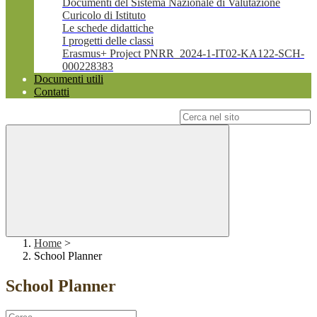
Documenti del Sistema Nazionale di Valutazione
Curicolo di Istituto
Le schede didattiche
I progetti delle classi
Erasmus+ Project PNRR_2024-1-IT02-KA122-SCH-
000228383
Documenti utili
Contatti
Campo di ricerca per le pagine del sito
Home
>
School Planner
School Planner