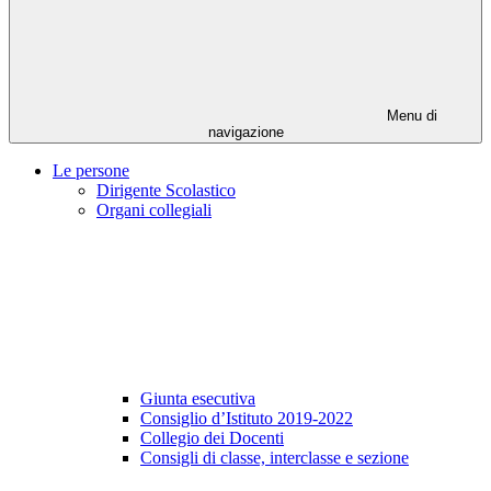
Menu di
navigazione
Le persone
Dirigente Scolastico
Organi collegiali
Giunta esecutiva
Consiglio d’Istituto 2019-2022
Collegio dei Docenti
Consigli di classe, interclasse e sezione