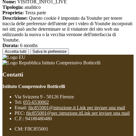
Nome:
VISITOR_INFO1_LIVE
Tipologia:
analitico
Proprieta:
Terza parte
Descrizione:
Questo cookie è impostato da Youtube per tenere
traccia delle preferenze dell'utente per i video di Youtube incorporati
nei siti; può anche determinare se il visitatore del sito web sta
utilizzando la nuova o la vecchia versione dell'interfaccia di
Youtube.
Durata:
6 months
Accetta tutti
Salva le preferenze
Istituto Comprensivo Botticelli
Contatti
Istituto Comprensivo Botticelli
Via Svizzera 9 - 50126 Firenze
Tel:
055-6530002
Email:
fiic855001@istruzione.it
Link per inviare una mail
PEC:
fiic855001@pec.istruzione.it
Link per inviare una mail
C.F.: 94188480480
CM: FIIC855001