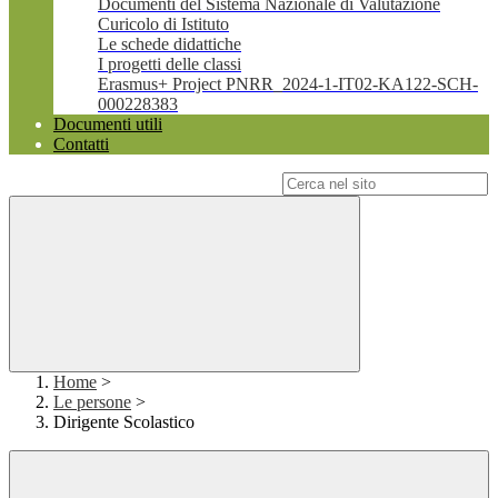
Documenti del Sistema Nazionale di Valutazione
Curicolo di Istituto
Le schede didattiche
I progetti delle classi
Erasmus+ Project PNRR_2024-1-IT02-KA122-SCH-
000228383
Documenti utili
Contatti
Campo di ricerca per le pagine del sito
Home
>
Le persone
>
Dirigente Scolastico