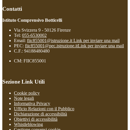
Contatti
Istituto Comprensivo Botticelli
Via Svizzera 9 - 50126 Firenze
Tel:
055-6530002
Email:
fiic855001@istruzione.it
Link per inviare una mail
PEC:
fiic855001@pec.istruzione.it
Link per inviare una mail
C.F.: 94188480480
CM: FIIC855001
Sezione Link Utili
Cookie policy
Note legali
Informativa Privacy
Ufficio Relazioni con il Pubblico
Dichiarazione di accessibilità
Obiettivi di accessibilità
Whistleblowing
Gestione consensi cookie