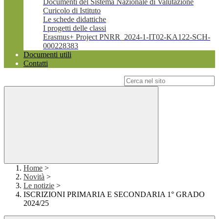
Documenti del Sistema Nazionale di Valutazione
Curicolo di Istituto
Le schede didattiche
I progetti delle classi
Erasmus+ Project PNRR_2024-1-IT02-KA122-SCH-
000228383
Documenti utili
Contatti
Campo di ricerca per le pagine del sito
Home
>
Novità
>
Le notizie
>
ISCRIZIONI PRIMARIA E SECONDARIA 1° GRADO
2024/25