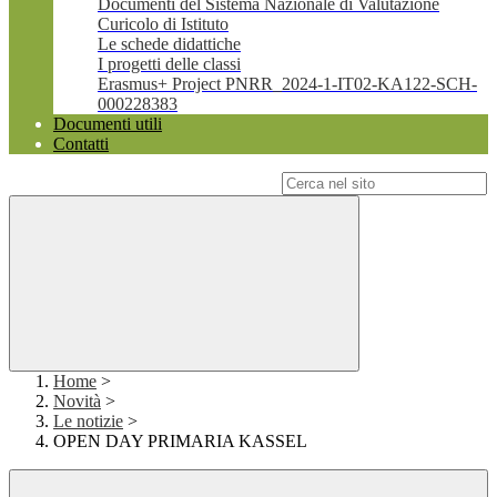
Documenti del Sistema Nazionale di Valutazione
Curicolo di Istituto
Le schede didattiche
I progetti delle classi
Erasmus+ Project PNRR_2024-1-IT02-KA122-SCH-
000228383
Documenti utili
Contatti
Campo di ricerca per le pagine del sito
Home
>
Novità
>
Le notizie
>
OPEN DAY PRIMARIA KASSEL