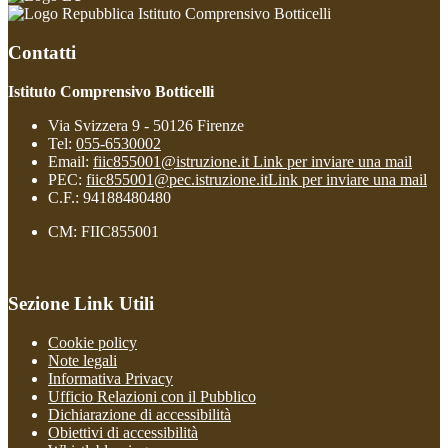
Istituto Comprensivo Botticelli
Contatti
Istituto Comprensivo Botticelli
Via Svizzera 9 - 50126 Firenze
Tel:
055-6530002
Email:
fiic855001@istruzione.it
Link per inviare una mail
PEC:
fiic855001@pec.istruzione.it
Link per inviare una mail
C.F.: 94188480480
CM: FIIC855001
Sezione Link Utili
Cookie policy
Note legali
Informativa Privacy
Ufficio Relazioni con il Pubblico
Dichiarazione di accessibilità
Obiettivi di accessibilità