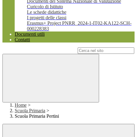
Documenti del Sistema Nazionale di Valutazione
Curicolo di Istituto
Le schede didattiche
I progetti delle classi
Erasmus+ Project PNRR_2024-1-IT02-KA122-SCH-
000228383
Documenti utili
Contatti
Campo di ricerca per le pagine del sito
Home
>
Scuola Primaria
>
Scuola Primaria Pertini