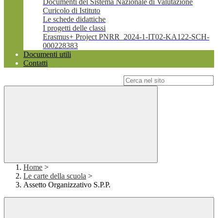
Documenti del Sistema Nazionale di Valutazione
Curicolo di Istituto
Le schede didattiche
I progetti delle classi
Erasmus+ Project PNRR_2024-1-IT02-KA122-SCH-
000228383
Documenti utili
Contatti
Campo di ricerca per le pagine del sito
Home
>
Le carte della scuola
>
Assetto Organizzativo S.P.P.