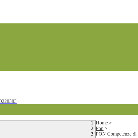
0228383
Home
>
Pon
>
PON Competenze di 