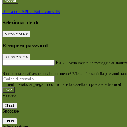
-
Entra con SPID
Entra con CIE
Seleziona utente
button close
×
Recupero password
button close
×
E-mail
Verrà inviato un messaggio all'indirizz
Non hai una e-mail associata al nome utente? Effettua il reset della password tram
E-mail inviata, si prega di controllare la casella di posta elettronica!
Errore
Chiudi
Successo
Chiudi
Informazione