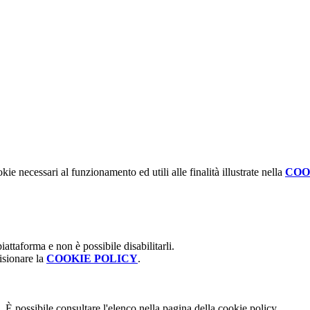
kie necessari al funzionamento ed utili alle finalità illustrate nella
COO
attaforma e non è possibile disabilitarli.
isionare la
COOKIE POLICY
.
 È possibile consultare l'elenco nella pagina della cookie policy.