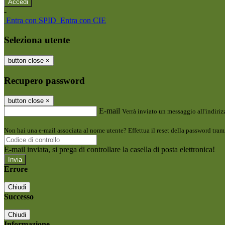
-
Entra con SPID
Entra con CIE
Seleziona utente
button close
×
Recupero password
button close
×
E-mail
Verrà inviato un messaggio all'indirizz
Non hai una e-mail associata al nome utente? Effettua il reset della password tram
E-mail inviata, si prega di controllare la casella di posta elettronica!
Errore
Chiudi
Successo
Chiudi
Informazione