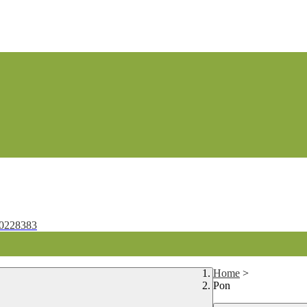
0228383
Home
>
Pon