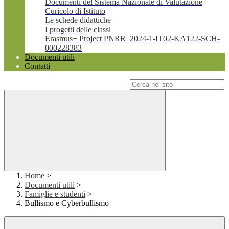
Documenti del Sistema Nazionale di Valutazione
Curicolo di Istituto
Le schede didattiche
I progetti delle classi
Erasmus+ Project PNRR_2024-1-IT02-KA122-SCH-
000228383
Documenti utili
Contatti
Campo di ricerca per le pagine del sito
Home
>
Documenti utili
>
Famiglie e studenti
>
Bullismo e Cyberbullismo