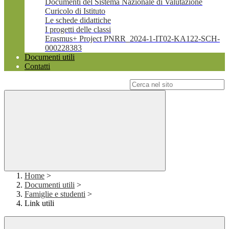
Documenti del Sistema Nazionale di Valutazione
Curicolo di Istituto
Le schede didattiche
I progetti delle classi
Erasmus+ Project PNRR_2024-1-IT02-KA122-SCH-
000228383
Documenti utili
Contatti
Campo di ricerca per le pagine del sito
Home
>
Documenti utili
>
Famiglie e studenti
>
Link utili