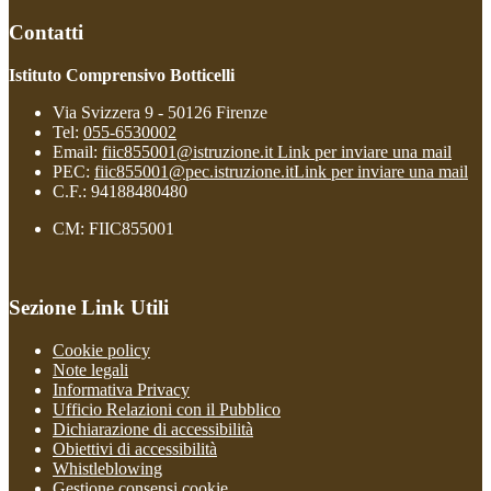
Contatti
Istituto Comprensivo Botticelli
Via Svizzera 9 - 50126 Firenze
Tel:
055-6530002
Email:
fiic855001@istruzione.it
Link per inviare una mail
PEC:
fiic855001@pec.istruzione.it
Link per inviare una mail
C.F.: 94188480480
CM: FIIC855001
Sezione Link Utili
Cookie policy
Note legali
Informativa Privacy
Ufficio Relazioni con il Pubblico
Dichiarazione di accessibilità
Obiettivi di accessibilità
Whistleblowing
Gestione consensi cookie