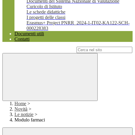
Documenti del Sistema Nazionale di Valutazione
Curicolo di Istituto
Le schede didattiche
I progetti delle classi
Erasmus+ Project PNRR_2024-1-IT02-KA122-SCH-
000228383
Documenti utili
Contatti
Campo di ricerca per le pagine del sito
Home
>
Novità
>
Le notizie
>
Modulo farmaci